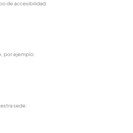
po de accesibilidad.
o, por ejemplo:
estra sede: