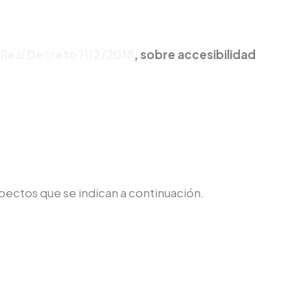
INICIO
SERVICIOS
BLOG
CONTACTO
l
Real Decreto 1112/2018
, sobre accesibilidad
spectos que se indican a continuación.