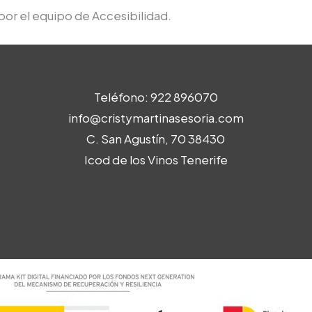
por el equipo de Accesibilidad.
Teléfono: 922 896070
info@cristymartinasesoria.com
C. San Agustín, 70 38430
Icod de los Vinos Tenerife