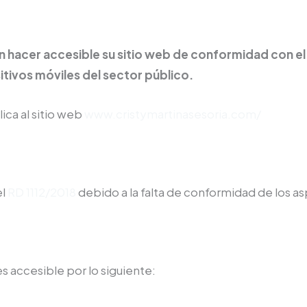
acer accesible su sitio web de conformidad con e
itivos móviles del sector público.
ica al sitio web
www.cristymartinasesoria.com/
el
RD 1112/2018
debido a la falta de conformidad de los a
s accesible por lo siguiente: