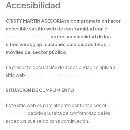
Accesibilidad
Ir
Cristy Martín Asesoría
al
contenido
CRISTY MARTIN ASESORIAse compromete en hacer
accesible su sitio web de conformidad con el
Real
Decreto 1112/2018
, sobre accesibilidad de los
sitios webs y aplicaciones para dispositivos
móviles del sector público.
La presente declaración de accesibilidad se aplica al
sitio web
www.cristymartinasesoria.com/
SITUACIÓN DE CUMPLIMIENTO
Este sitio web es parcialmente conforme con el
RD
1112/2018
debido a la falta de conformidad de los
aspectos que se indican a continuación.