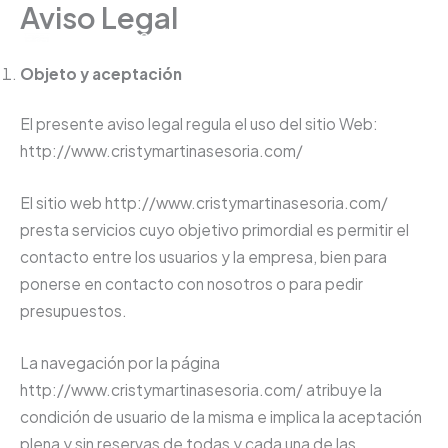
Aviso Legal
Ir
Cristy Martín Asesoría
al
contenido
Objeto y aceptación
El presente aviso legal regula el uso del sitio Web:
http://www.cristymartinasesoria.com/
El sitio web http://www.cristymartinasesoria.com/
presta servicios cuyo objetivo primordial es permitir el
contacto entre los usuarios y la empresa, bien para
ponerse en contacto con nosotros o para pedir
presupuestos.
La navegación por la página
http://www.cristymartinasesoria.com/ atribuye la
condición de usuario de la misma e implica la aceptación
plena y sin reservas de todas y cada una de las