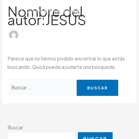
Ir
Buscar
Nombre del
Cristy Martín Asesoría
al
por:
autor:JESUS
contenido
Parece que no hemos podido encontrar lo que estás
buscando. Quizá pueda ayudarte una búsqueda.
Buscar
BUSCAR